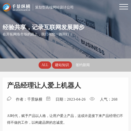
策划型高端网站设计公司
首页
经验共享，记录互联网发展脚步
在开拓网络市场的路上，我们与您一路同行！
服务
ALL
建站知识
签约新闻
案例
产品经理让人爱上机器人
资讯
作者：千景纵横
日期：2023-04-26
人气：
268
优势
AI时代，赋予产品以人格，让用户爱上产品，这或许是接下来产品经理们不
得不做的工作，以构建品牌的忠诚度。
关于