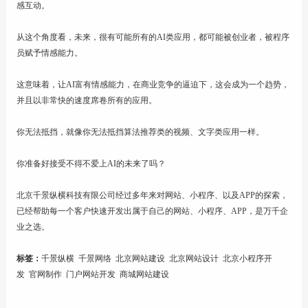
感互动。
从这个角度看，未来，很有可能所有的AI类应用，都可能被创业者，被程序
员赋予情感能力。
这意味着，让AI富有情感能力，在商业竞争的逼迫下，这会成为一个趋势，
并且以非常快的速度席卷所有的应用。
你无法抵挡，就像你无法抵挡算法推荐类的视频、文字类应用一样。
你准备好接受不得不爱上AI的未来了吗？
北京千景纵横科技有限公司
经过多年来对
网站
、
小程序
、以及
APP
的探索，
已经帮助每一个客户快速开发出属于自己的
网站
、
小程序
、
APP
，是万千企
业之选。
标签：
千景纵横
千景网络
北京网站建设
北京网站设计
北京小程序开
发
官网制作
门户网站开发
商城网站建设