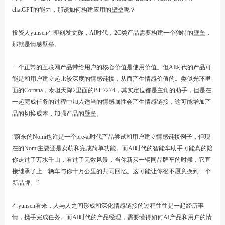
chatGPT的能力，那该如何构建应用的壁垒呢？
投资人yunsen在即刻发文称，AI时代，2C类产品需要构建一个独特的壁垒，
那就是情感壁垒。
一个正常的互联网产品带给用户的核心价值是使用价值。但AI时代的产品可
能是和用户建立起比较深度的情感链接，从而产生情感价值的。类似光环里
面的Cortana，泰坦天降2里面的BT-7274，其实定位都是主角的助手，但是在
一起完成任务的过程中加入适当的情感属性会产生情感链接，这可能增加产
品的切换成本，加强产品的壁垒。
“蔚来的Nomi也许是一个pre-ai时代产品尝试和用户建立情感链接例子，但现
在的Nomi主要还是卖萌和完成简单功能。而AI时代的智能车助手可能真的陪
你走过了万水千山，看过了无数风景，当你新买一辆同品牌车的时候，它直
接继承了上一辆车与你十万公里的共同回忆。这可能让你很不愿意换到一个
新品牌。”
在yunsen看来，人与人之间形成和深化情感链接的过程往往是一起经历事
情，携手完成任务。而AI时代的产品经理，需要懂得如何AI产品和用户的情