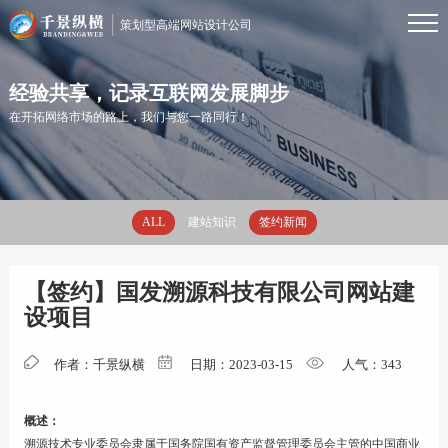
策划型高端网站设计公司
首页
经验共享，记录互联网发展脚步
在开拓网络市场的路上，我们与您一路同行！
服务
ALL
建站知识
签约新闻
案例
【签约】国发溯源科技有限公司网站建
资讯
设项目
优势
作者：千景纵横
日期：2023-03-15
人气：
343
概述：
关于
溯源技术专业委员会隶属于国务院国有资产监督管理委员会主管的中国商业