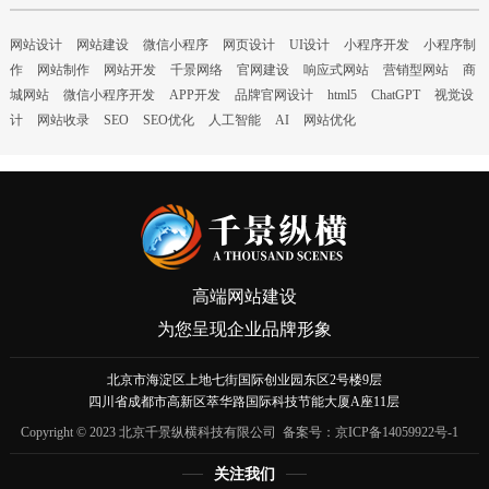
网站设计
网站建设
微信小程序
网页设计
UI设计
小程序开发
小程序制
作
网站制作
网站开发
千景网络
官网建设
响应式网站
营销型网站
商
城网站
微信小程序开发
APP开发
品牌官网设计
html5
ChatGPT
视觉设
计
网站收录
SEO
SEO优化
人工智能
AI
网站优化
高端网站建设
为您呈现企业品牌形象
北京市海淀区上地七街国际创业园东区2号楼9层
四川省成都市高新区萃华路国际科技节能大厦A座11层
Copyright © 2023 北京千景纵横科技有限公司 备案号：
京ICP备14059922号-1
关注我们