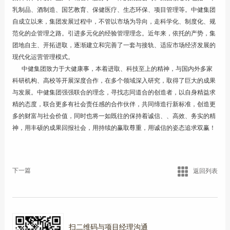
乳制品、酒制造、国艺教育、保健医疗、生态环保、项目管理等。中健集团
自成立以来，集团发展过程中，不管以市场为导向，走科学化、制度化、规
联系
范化的企管理之路。引进多元化的经验管理理念。近年来，依托的产势，集
团地自主、开拓进取，逐渐建立和完善了一套与接轨、适应市场经济发展的
现代化运营管理模式。
中健集团致力于大健康事，本着进取、科技至上的精神，与国内外多家
科研机构、高校等开展深度合作，在多个领域深入研究，取得了巨大的成果
与发展。中健集团强强联合的理念，寻找志同道合的创造者，以自身精益求
精的态度，联合更多有社会责任感的合作伙伴，共同缔造行新标准，创造更
多的财富与社会价值，同时也将一如既往的保持着诚信、、高效、务实的精
神，用丰硕的成果回报社会，用持续的赢取尊重，用诚信的姿态追求双赢！
下一篇
返回列表
扫二维码与项目经理沟通