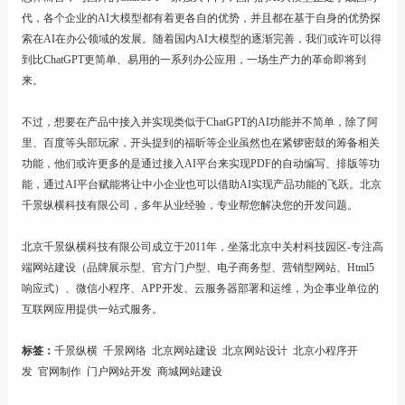
代，各个企业的AI大模型都有着更各自的优势，并且都在基于自身的优势探
索在AI在办公领域的发展。随着国内AI大模型的逐渐完善，我们或许可以得
到比ChatGPT更简单、易用的一系列办公应用，一场生产力的革命即将到
来。
不过，想要在产品中接入并实现类似于ChatGPT的AI功能并不简单，除了阿
里、百度等头部玩家，开头提到的福昕等企业虽然也在紧锣密鼓的筹备相关
功能，他们或许更多的是通过接入AI平台来实现PDF的自动编写、排版等功
能，通过AI平台赋能将让中小企业也可以借助AI实现产品功能的飞跃。
北京
千景纵横科技有限公司
，多年从业经验，专业帮您解决您的开发问题。
北京千景纵横科技有限公司
成立于2011年，坐落北京中关村科技园区-专注
高
端网站建设
（品牌展示型、官方门户型、电子商务型、
营销型网站
、
Html5
响应式
）、
微信小程序
、
APP开发
、云服务器部署和运维，为企事业单位的
互联网应用提供一站式服务。
标签：
千景纵横
千景网络
北京网站建设
北京网站设计
北京小程序开
发
官网制作
门户网站开发
商城网站建设