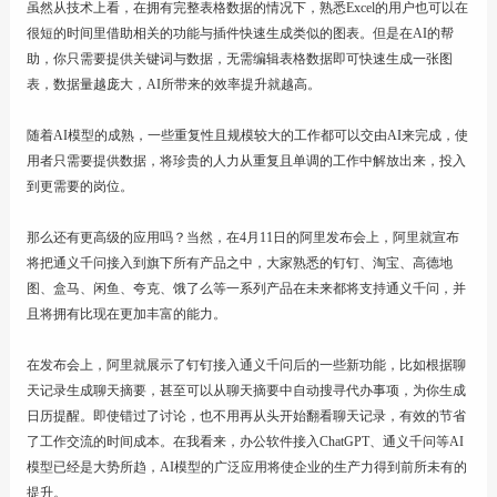
虽然从技术上看，在拥有完整表格数据的情况下，熟悉Excel的用户也可以在
很短的时间里借助相关的功能与插件快速生成类似的图表。但是在AI的帮
助，你只需要提供关键词与数据，无需编辑表格数据即可快速生成一张图
表，数据量越庞大，AI所带来的效率提升就越高。
随着AI模型的成熟，一些重复性且规模较大的工作都可以交由AI来完成，使
用者只需要提供数据，将珍贵的人力从重复且单调的工作中解放出来，投入
到更需要的岗位。
那么还有更高级的应用吗？当然，在4月11日的阿里发布会上，阿里就宣布
将把通义千问接入到旗下所有产品之中，大家熟悉的钉钉、淘宝、高德地
图、盒马、闲鱼、夸克、饿了么等一系列产品在未来都将支持通义千问，并
且将拥有比现在更加丰富的能力。
在发布会上，阿里就展示了钉钉接入通义千问后的一些新功能，比如根据聊
天记录生成聊天摘要，甚至可以从聊天摘要中自动搜寻代办事项，为你生成
日历提醒。即使错过了讨论，也不用再从头开始翻看聊天记录，有效的节省
了工作交流的时间成本。在我看来，办公软件接入ChatGPT、通义千问等AI
模型已经是大势所趋，AI模型的广泛应用将使企业的生产力得到前所未有的
提升。