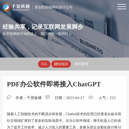
策划型高端网站设计公司
首页
经验共享，记录互联网发展脚步
在开拓网络市场的路上，我们与您一路同行！
服务
ALL
建站知识
签约新闻
案例
PDF办公软件即将接入ChatGPT
资讯
作者：千景纵横
日期：2023-04-17
人气：
223
优势
随着人工智能技术的不断进步和发展，Chatbot技术的应用已经逐渐从娱乐和
社交领域扩展到了更多的实际场景中。在办公软件领域，聊天机器人已经成
关于
为了提升工作效率、减少人力投入的重要工具，多家头部企业都在探讨将AI