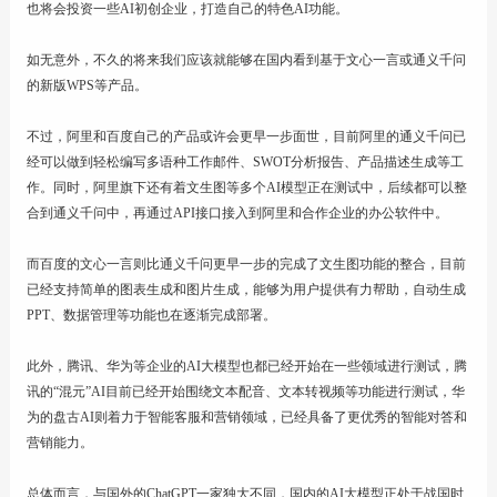
也将会投资一些AI初创企业，打造自己的特色AI功能。
如无意外，不久的将来我们应该就能够在国内看到基于文心一言或通义千问
的新版WPS等产品。
不过，阿里和百度自己的产品或许会更早一步面世，目前阿里的通义千问已
经可以做到轻松编写多语种工作邮件、SWOT分析报告、产品描述生成等工
作。同时，阿里旗下还有着文生图等多个AI模型正在测试中，后续都可以整
合到通义千问中，再通过API接口接入到阿里和合作企业的办公软件中。
而百度的文心一言则比通义千问更早一步的完成了文生图功能的整合，目前
已经支持简单的图表生成和图片生成，能够为用户提供有力帮助，自动生成
PPT、数据管理等功能也在逐渐完成部署。
此外，腾讯、华为等企业的AI大模型也都已经开始在一些领域进行测试，腾
讯的“混元”AI目前已经开始围绕文本配音、文本转视频等功能进行测试，华
为的盘古AI则着力于智能客服和营销领域，已经具备了更优秀的智能对答和
营销能力。
总体而言，与国外的ChatGPT一家独大不同，国内的AI大模型正处于战国时